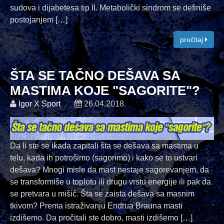
sudova i dijabetesa tip II. Metabolički sindrom se definiše
postojanjem [
…
]
pročitaj
ŠTA SE TAČNO DEŠAVA SA
MASTIMA KOJE "SAGORITE"?
Igor X Sport
26.04.2018.
Da li ste se ikada zapitali šta se dešava sa mastima u
telu, kada ih potrošimo (sagorimo) i kako se to ustvari
dešava? Mnogi misle da mast nestaje sagorevanjem, da
se transformiše u toplotu ili drugu vrstu energije ili pak da
se pretvara u mišić. Šta se zaista dešava sa masnim
tkivom? Prema istraživanju Endrua Brauna masti
izdišemo. Da pročitali ste dobro, masti izdišemo [
…
]