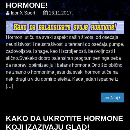
HORMONE!
Igor X Sport
16.11.2017.
Hormoni utiču na svaki aspekt naših života, od osećaja
neuništivosti i neustrašivosti u teretani do osećaja pumpe,
zadovoljstva i snage, kao i iscrpljenosti, bezvoljnosti i
slično.Svakako dobro balansiran program treninga treba
da napravi optimizaciju i balans hormona.Ono što obično
ne znamo o hormonima jeste da svaki hormon utiče na
neki drugi u vidu domino efekta. Kada jedan ispadne iz
[
…
]
pročitaj
KAKO DA UKROTITE HORMONE
KOJI IZAZIVAJU GLAD!