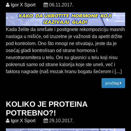
Igor X Sport
06.11.2017.
Kada želite da smršate i postignete rekompoziciju masnih
naslaga u mišiće, od izuzetne je važnosti da apetit držite
pod kontrolom. Ono što mnogi ne shvataju, jeste da je
osećaj gladi kontrolisan od strane hormona i
neurotransmitera u telu. Oni su glasnici u telu koji nisu
pokrenuti samo od strane kalorija koje ste uneli, već i
faktora nagrade (naš mozak hranu bogatu šećerom i [
…
]
pročitaj
KOLIKO JE PROTEINA
POTREBNO?!
Igor X Sport
29.10.2017.