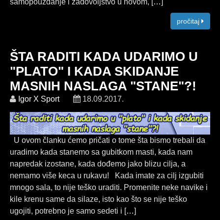
samopouzdanje i zadovoljstvo u novom, [
…
]
pročitaj
ŠTA RADITI KADA UDARIMO U
"PLATO" I KADA SKIDANJE
MASNIH NASLAGA "STANE"?!
Igor X Sport
18.09.2017.
U ovom članku ćemo pričati o tome šta bismo trebali da
uradimo kada stanemo sa gubitkom masti, kada nam
napredak izostane, kada dođemo jako blizu cilja, a
nemamo više keca u rukavu! Kada imate za cilj izgubiti
mnogo sala, to nije teško uraditi. Promenite neke navike i
kile krenu same da silaze, isto kao što se nije teško
ugojiti, potrebno je samo sedeti i [
…
]