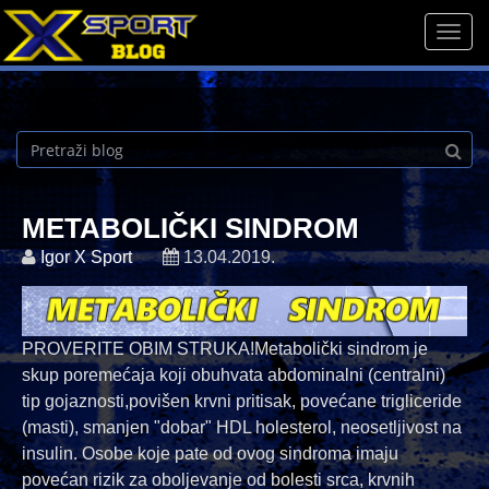
Men
METABOLIČKI SINDROM
Igor X Sport
13.04.2019.
PROVERITE OBIM STRUKA!Metabolički sindrom je
skup poremećaja koji obuhvata abdominalni (centralni)
tip gojaznosti,povišen krvni pritisak, povećane trigliceride
(masti), smanjen "dobar" HDL holesterol, neosetljivost na
insulin. Osobe koje pate od ovog sindroma imaju
povećan rizik za oboljevanje od bolesti srca, krvnih