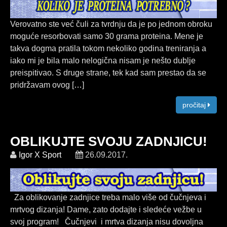
Verovatno ste već čuli za tvrdnju da je po jednom obroku
moguće resorbovati samo 30 grama proteina. Mene je
takva dogma pratila tokom nekoliko godina treniranja a
iako mi je bila malo nelogična nisam je nešto dublje
preispitivao. S druge strane, tek kad sam prestao da se
pridržavam ovog [
…
]
pročitaj
OBLIKUJTE SVOJU ZADNJICU!
Igor X Sport
26.09.2017.
Za oblikovanje zadnjice treba malo više od čučnjeva i
mrtvog dizanja! Dame, zato dodajte i sledeće vežbe u
svoj program! Čučnjevi i mrtva dizanja nisu dovoljna