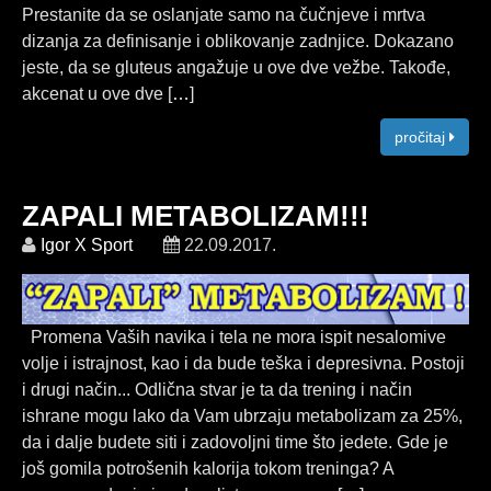
Prestanite da se oslanjate samo na čučnjeve i mrtva
dizanja za definisanje i oblikovanje zadnjice. Dokazano
jeste, da se gluteus angažuje u ove dve vežbe. Takođe,
akcenat u ove dve [
…
]
pročitaj
ZAPALI METABOLIZAM!!!
Igor X Sport
22.09.2017.
Promena Vaših navika i tela ne mora ispit nesalomive
volje i istrajnost, kao i da bude teška i depresivna. Postoji
i drugi način... Odlična stvar je ta da trening i način
ishrane mogu lako da Vam ubrzaju metabolizam za 25%,
da i dalje budete siti i zadovoljni time što jedete. Gde je
još gomila potrošenih kalorija tokom treninga? A