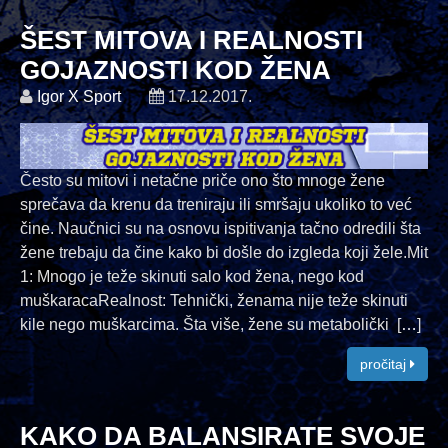
ŠEST MITOVA I REALNOSTI
GOJAZNOSTI KOD ŽENA
Igor X Sport
17.12.2017.
Često su mitovi i netačne priče ono što mnoge žene
sprečava da krenu da treniraju ili smršaju ukoliko to već
čine. Naučnici su na osnovu ispitivanja tačno odredili šta
žene trebaju da čine kako bi došle do izgleda koji žele.Mit
1: Mnogo je teže skinuti salo kod žena, nego kod
muškaracaRealnost: Tehnički, ženama nije teže skinuti
kile nego muškarcima. Šta više, žene su metabolički [
…
]
pročitaj
KAKO DA BALANSIRATE SVOJE