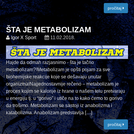
pročitaj
ŠTA JE METABOLIZAM
Igor X Sport
11.02.2018.
Hajde da odmah razjasnimo - šta je tačno
metabolizam?!Metabolizam je opšti pojam za sve
biohemijske reakcije koje se dešavaju unutar
organizma!Najjednostavnije rečeno – metabolizam je
proces kojim se kalorije iz hrane u našem telu pretvaraju
u energiju tj. u “gorivo” i utiče na to kako ćemo to gorivo
da trošimo. Metabolizam se sastoji iz anabolizma i
katabolizma. Anabolizam predstavlja [
…
]
pročitaj